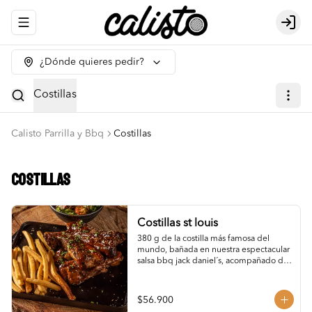
Abrir menu de navegación
Logi
¿Dónde quieres pedir?
Costillas
Calisto Parrilla y Bbq
Costillas
Costillas
Costillas st louis
380 g de la costilla más famosa del 
mundo, bañada en nuestra espectacular 
salsa bbq jack daniel´s, acompañado de 
papas.
$56.900