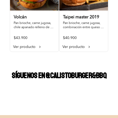
Volcán
Taipei master 2019
Pan brioche, carne jugosa, 
Pan brioche, carne jugosa, 
chile apanado relleno de 
combinación entre queso 
queso, puerro crocante, dip 
cremoso y cheddar, 
de jalapeño, cebolla, 
bondiola crispy bañada en 
$43.900
$40.900
vegetales.
bbq jack, vegetales.
Ver producto
Ver producto
SÍGUENOS EN @CALISTOBURGER&BBQ