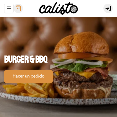
Abrir menu de navegación
Logi
BURGER
&
BBQ
Hacer un pedido