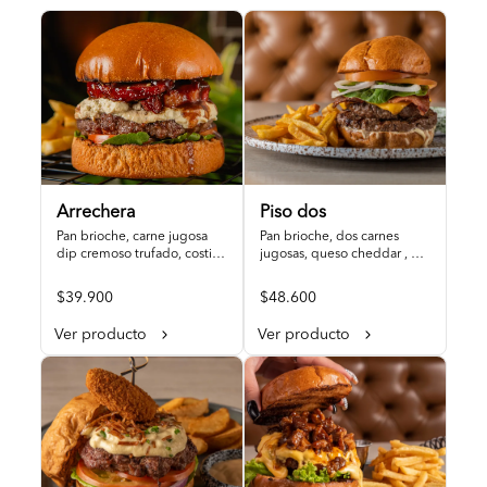
Arrechera
Piso dos
Pan brioche, carne jugosa  
Pan brioche, dos carnes 
dip cremoso trufado, costilla 
jugosas, queso cheddar , 
ahumada bañada en salsa 
tocineta, vegetales.
de borojo, ajonjoli tostado, 
$39.900
$48.600
vegetales, papas francesas
Ver producto
Ver producto