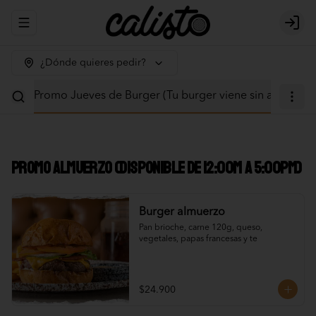
Abrir menu de navegación
Logi
¿Dónde quieres pedir?
eosas
Promo Jueves de Burger (Tu burger viene sin acompañ
Promo Almuerzo (Disponible de 12:00M a 5:00Pm)
Burger almuerzo
Pan brioche, carne 120g, queso, 
vegetales, papas francesas y te
$24.900