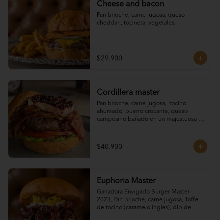
Cheese and bacon
Pan brioche, carne jugosa, queso 
cheddar , tocineta, vegetales.
$29.900
Cordillera master
Pan brioche, carne jugosa,  tocino 
ahumado, puerro crocante, queso 
campesino bañado en un majestuoso 
melao de mortiño ajonjolí tostado, 
vegetales y salsa de la casa.
$40.900
Euphoria Master
Ganadora Envigado Burger Master 
2023, Pan Brioche, carne jugosa, Toffe 
de tocino (caramelo ingles), dip de 
queso, piña en trozos, ajonjolí y 