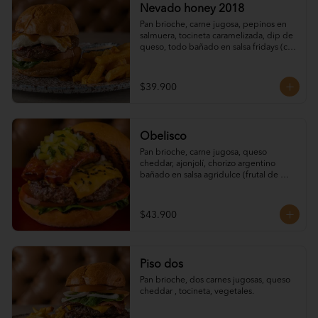
Nevado honey 2018
Pan brioche, carne jugosa, pepinos en 
salmuera, tocineta caramelizada, dip de 
queso, todo bañado en salsa fridays (con 
el toque mágico de jack daniel´s).
$39.900
Obelisco
Pan brioche, carne jugosa, queso 
cheddar, ajonjolí, chorizo argentino 
bañado en salsa agridulce (frutal de 
uchuva), pico de piña y vegetales
$43.900
Piso dos
Pan brioche, dos carnes jugosas, queso 
cheddar , tocineta, vegetales.