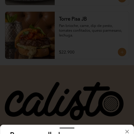
Torre Pisa JB
Pan brioche, carne, dip de pesto, 
tomates confitados, queso parmesano, 
lechuga.
$22.900
Términos y condiciones